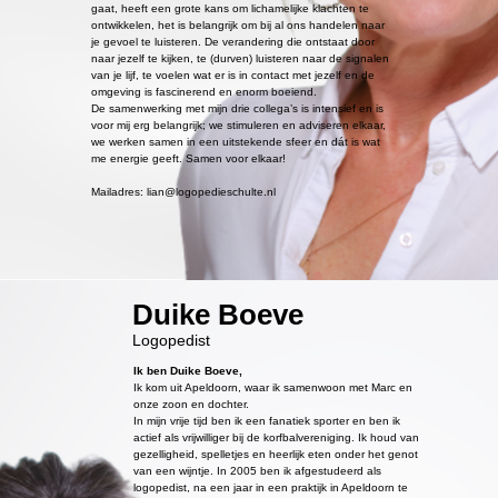
gaat, heeft een grote kans om lichamelijke klachten te
ontwikkelen, het is belangrijk om bij al ons handelen naar
je gevoel te luisteren. De verandering die ontstaat door
naar jezelf te kijken, te (durven) luisteren naar de signalen
van je lijf, te voelen wat er is in contact met jezelf en de
omgeving is fascinerend en enorm boeiend.
De samenwerking met mijn drie collega’s is intensief en is
voor mij erg belangrijk; we stimuleren en adviseren elkaar,
we werken samen in een uitstekende sfeer en dát is wat
me energie geeft. Samen voor elkaar!
Mailadres: lian@logopedieschulte.nl
Duike Boeve
Logopedist
Ik ben Duike Boeve,
Ik kom uit Apeldoorn, waar ik samenwoon met Marc en
onze zoon en dochter.
In mijn vrije tijd ben ik een fanatiek sporter en ben ik
actief als vrijwilliger bij de korfbalvereniging. Ik houd van
gezelligheid, spelletjes en heerlijk eten onder het genot
van een wijntje. In 2005 ben ik afgestudeerd als
logopedist, na een jaar in een praktijk in Apeldoorn te