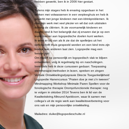
hebben gewerkt, ben ik in 2006 hier gestart.
Tijdens mijn stages heb ik ervaring opgedaan in het
werken met volwassenen in een verpleeghuis en heb ik
gewerkt met jonge kinderen met eet-/drinkproblemen. Ik
doe mijn werk met veel plezier en wil dat ook uitstralen
richting de cliënten. Ik zie voornamelijk kinderen en
daarbij vind ik het belangrijk dat zij ervaren dat je op een
leuke manier aan logopedische doelen kunt werken.
Ik word er blij van als ik zie dat de spelletjes uit het
oefenschrift thuis gespeeld worden en een kind trots zijn
boekje aan anderen laat zien. Logopedie mag een
feestje zijn!
Om mijzelf op persoonlijk en logopedisch vlak te blijven
ontwikkelen, volg ik regelmatig bij- en nascholingen.
Inmiddels heb ik deze cursussen gedaan: Toepassing
stemtherapie-methoden in lezen, spreken en zingen
Verbale Ontwikkelingsdyspraxie Directe Toegankelijkheid
Logopedie Hanencursus "Praten doe je met z’n tweeen"
Mindmapping Workshop Minimale Paren Spellen voor de
fonologische therapie Oromyofunctionele therapie: nog
te volgen in oktober 2014 Tevens ben ik lid van de
Kwaliteitskring Allround Apeldoorn, waar ik samen met
collega’s uit de regio werk aan kwaliteitsverbetering voor
ons vak en mijn persoonlijke ontwikkeling.
Mailadres: duike@logopedieschulte.nl