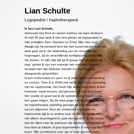
Lian Schulte
Logopedist / haptotherapeut
Ik ben Lian Schulte,
Getrouwd met Paul en samen hebben we twee kinderen.
Al ruim 30 jaar werk ik met veel plezier als logopediste in
mijn praktijken Epe, Vaassen en Emst. Mijn man zegt
dikwijls dat hij niemand kent die met zoveel plezier naar zijn
werk gaat als ik. De afwisseling van de verschillende
hulpvragen, bij de verschillende leeftijdscategorieën blijft
me boeien. In mijn vrije tijd ga ik graag met mijn gezin op
stap, geniet ik van een roseetje met vrienden, sport ik
fanatiek met mijn dierbare vriendin en voer ik graag
diepgaande gesprekken.
Ik ben enthousiast en open en ik word blij door verbinding
en contact. Toen ik in 2008 ziek werd kwam ik in aanraking
met de haptonomie, het heeft mijn leven veranderd; ik leef
bewuster, maak keuzes, stel grenzen en voel (me) beter!
Het voelde zó goed dat ik de opleiding voor haptonomie
ben gaan volgen. Na de twee-jarige basisopleiding heb ik
de haptotherapie opleiding gevolgd en heb deze met
succes afgerond. Door de combinatie logopedie en
haptonomie kijk ik nu anders naar de klacht van de cliënt,
niet alleen stoornisgericht, juist mensgericht. Ik kijk samen
met de cliënt naar de patronen die worden gehanteerd en
hoe deze je helpen of juist tegenwerken in het dagelijks
leven. Wie voortdurend over zijn of haar grenzen heen