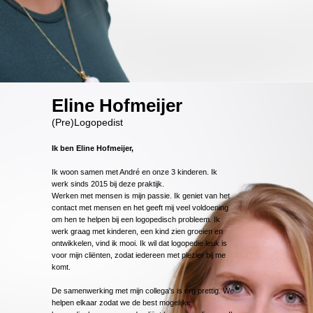
Eline Hofmeijer
(Pre)Logopedist
Ik ben Eline Hofmeijer,
Ik woon samen met André en onze 3 kinderen. Ik
werk sinds 2015 bij deze praktijk.
Werken met mensen is mijn passie. Ik geniet van het
contact met mensen en het geeft mij veel voldoening
om hen te helpen bij een logopedisch probleem. Ik
werk graag met kinderen, een kind zien groeien en
ontwikkelen, vind ik mooi. Ik wil dat logopedie leuk is
voor mijn cliënten, zodat iedereen met plezier bij me
komt.
De samenwerking met mijn collega's is erg prettig. We
helpen elkaar zodat we de best mogelijke