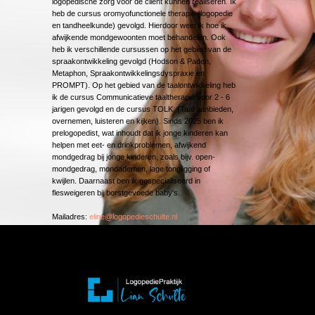
logopedische zorg voor de cliënt kunnen realiseren. Ik
heb de cursus oromyofunctionele therapie (logopedie
en tandheelkunde) gevolgd. Hierdoor weet ik hoe ik
afwijkende mondgewoonten moet behandelen. Ook
heb ik verschillende cursussen op het gebied van de
spraakontwikkeling gevolgd (Hodson & Paden,
Metaphon, Spraakontwikkelingsdyspraxie en
PROMPT). Op het gebied van de taalontwikkeling heb
ik de cursus Communicatieve taaltherapie voor 2 - 6
jarigen gevolgd en de cursus TOLK: (Taal aanbieden,
overnemen, luisteren en kijken). Sinds 2025 ben ik
prelogopedist, wat inhoudt dat ik jonge kinderen kan
helpen met eet- en drinkproblemen, afwijkend
mondgedrag bij jonge kinderen, zoals bijv. open-
mondgedrag, mondademen, lage tongligging of
kwijlen. Daarnaast ben ik gespecialiseerd in
flesweigeren bij borstgevoede baby's.
Mailadres:
eline@logopedieschulte.nl